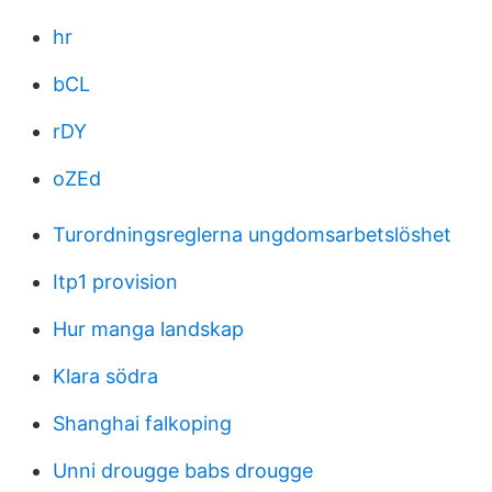
hr
bCL
rDY
oZEd
Turordningsreglerna ungdomsarbetslöshet
Itp1 provision
Hur manga landskap
Klara södra
Shanghai falkoping
Unni drougge babs drougge